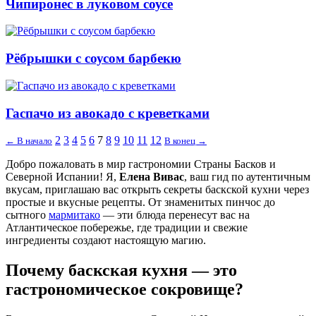
Чипиронес в луковом соусе
Рёбрышки с соусом барбекю
Гаспачо из авокадо с креветками
2
3
4
5
6
7
8
9
10
11
12
← В начало
В конец →
Добро пожаловать в мир гастрономии Страны Басков и
Северной Испании! Я,
Елена Вивас
, ваш гид по аутентичным
вкусам, приглашаю вас открыть секреты баскской кухни через
простые и вкусные рецепты. От знаменитых пинчос до
сытного
мармитако
— эти блюда перенесут вас на
Атлантическое побережье, где традиции и свежие
ингредиенты создают настоящую магию.
Почему баскская кухня — это
гастрономическое сокровище?