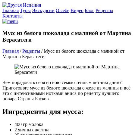
Главная
Туры
Экскурсии
О себе
Видео
Блог
Рецепты
Контакты
Мусс из белого шоколада с малиной от Мартина
Берасатеги
Главная
/
Рецепты
/
Мусс из белого шоколада с малиной от
Мартина Берасатеги
Чем порадовать себя и свою семью теплым летним днём?
Приготовьте мусс из белого шоколада с желе из малины и всё
это с интенсивными нотками аниса по рецепту лучшего
повара Страны Басков.
Ингредиенты для мусса:
400 гр молока
2 яичных желтка