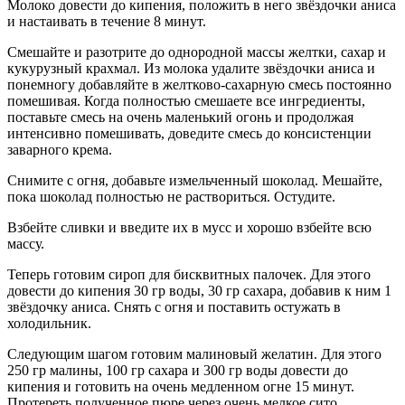
Молоко довести до кипения, положить в него звёздочки аниса
и настаивать в течение 8 минут.
Смешайте и разотрите до однородной массы желтки, сахар и
кукурузный крахмал. Из молока удалите звёздочки аниса и
понемногу добавляйте в желтково-сахарную смесь постоянно
помешивая. Когда полностью смешаете все ингредиенты,
поставьте смесь на очень маленький огонь и продолжая
интенсивно помешивать, доведите смесь до консистенции
заварного крема.
Снимите с огня, добавьте измельченный шоколад. Мешайте,
пока шоколад полностью не раствориться. Остудите.
Взбейте сливки и введите их в мусс и хорошо взбейте всю
массу.
Теперь готовим сироп для бисквитных палочек. Для этого
довести до кипения 30 гр воды, 30 гр сахара, добавив к ним 1
звёздочку аниса. Снять с огня и поставить остужать в
холодильник.
Следующим шагом готовим малиновый желатин. Для этого
250 гр малины, 100 гр сахара и 300 гр воды довести до
кипения и готовить на очень медленном огне 15 минут.
Протереть полученное пюре через очень мелкое сито,