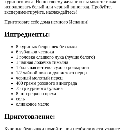
куриного мяса. Но по своему желанию вы можете также
использовать белый или черный виноград. Пробуйте,
экспериментируйте, наслаждайтесь!
Приготовьте себе дома немного Испании!
Ингредиенты:
8 куриных бедрышек без кожи
6 зубчиков чеснока
1 головка сладкого лука (лучше белого)
1 чайная ложечка тимьяна
1 большая веточка сухого розмарина
1/2 чайной ложки душистого перца
черный молотый перец
400 грамм розового винограда
75 гр куриного бульона
8 шт грецкого ореха
соль
оливковое масло
Приготовление:
Куриные бедрышки помойте, при необходимости удалите