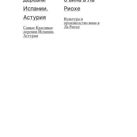
Культура и
производство вина в
Ла Риохе
Самые Красивые
деревни Испании.
Астурия
ю.