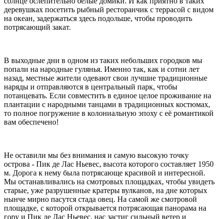
солнце ослепительно белые домики. И как приятно в таких
деревушках посетить рыбный ресторанчик с террасой с видом
на океан, задержаться здесь подольше, чтобы проводить
потрясающий закат.
В выходные дни в одном из таких небольших городков мы
попали на народные гулянья. Именно так, как и сотни лет
назад, местные жители одевают свои лучшие традиционные
наряды и отправляются в центральный парк, чтобы
потанцевать. Если совместить в единое целое проживание на
плантации с народными танцами в традиционных костюмах,
то полное погружение в колониальную эпоху с её романтикой
вам обеспечено!
Не оставили мы без внимания и самую высокую точку
острова - Пик де Лас Ньевес, высота которого составляет 1950
м. Дорога к нему была потрясающе красивой и интересной.
Мы останавливались на смотровых площадках, чтобы увидеть
старые, уже разрушенные кратеры вулканов, на дне которых
нынче мирно пасутся стада овец. На самой же смотровой
площадке, с которой открывается потрясающая панорама на
гору и Пик де Лас Ньевес, нас застиг сильный ветер и