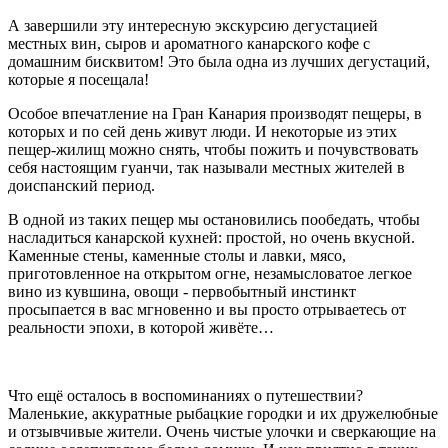
А завершили эту интересную экскурсию дегустацией
местных вин, сыров и ароматного канарского кофе с
домашним бисквитом! Это была одна из лучших дегустаций,
которые я посещала!
Особое впечатление на Гран Канария производят пещеры, в
которых и по сей день живут люди. И некоторые из этих
пещер-жилищ можно снять, чтобы пожить и почувствовать
себя настоящим гуанчи, так называли местных жителей в
доиспанский период.
В одной из таких пещер мы остановились пообедать, чтобы
насладиться канарской кухней: простой, но очень вкусной.
Каменные стены, каменные столы и лавки, мясо,
приготовленное на открытом огне, незамысловатое легкое
вино из кувшина, овощи - первобытный инстинкт
просыпается в вас мгновенно и вы просто отрываетесь от
реальности эпохи, в которой живёте…
Что ещё осталось в воспоминаниях о путешествии?
Маленькие, аккуратные рыбацкие городки и их дружелюбные
и отзывчивые жители. Очень чистые улочки и сверкающие на