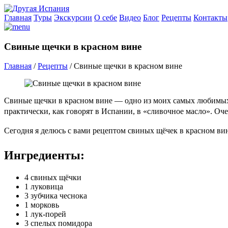
Главная
Туры
Экскурсии
О себе
Видео
Блог
Рецепты
Контакты
Свиные щечки в красном вине
Главная
/
Рецепты
/
Свиные щечки в красном вине
Свиные щечки в красном вине — одно из моих самых любимых б
практически, как говорят в Испании, в «сливочное масло». 
Сегодня я делюсь с вами рецептом свиных щёчек в красном 
Ингредиенты:
4 свиных щёчки
1 луковица
3 зубчика чеснока
1 морковь
1 лук-порей
3 спелых помидора