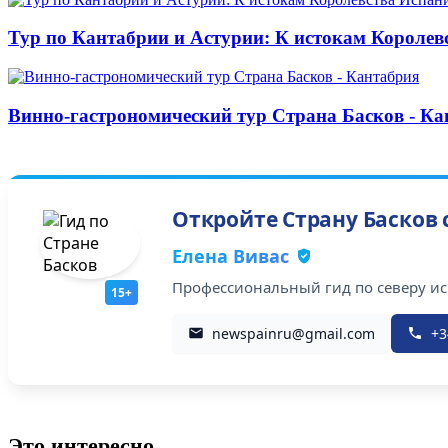
Тур по Кантабрии и Астурии: К истокам Королев
Винно-гастрономический тур Страна Басков - Ка
Откройте Страну Басков
Елена Вивас
Профессиональный гид по северу исп
15+
newspainru@gmail.com
+3
Это интересно