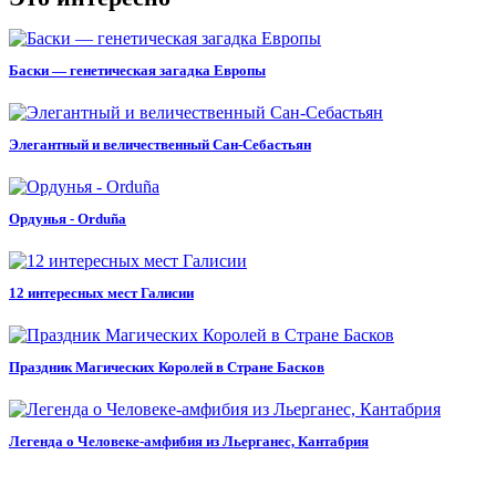
Баски — генетическая загадка Европы
Элегантный и величественный Сан-Себастьян
Ордунья - Orduña
12 интересных мест Галисии
Праздник Магических Королей в Стране Басков
Легенда о Человеке-амфибия из Льерганес, Кантабрия