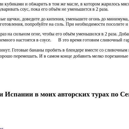
и кубиками и обжарить в том же масле, в котором жарилось мясо
аривать соус, пока его объём не уменьшится в 2 раза.
иные щечки, доведите до кипения, уменьшите огонь до минимума,
готовления, попробуйте на соль. При необходимости посолите и 
раз на сильном огне, чтобы его объём уменьшился в 2 раза. Доба
немного настоятся в соусе. В это время готовим сливочный га
минут. Готовые бананы пробить в блендере вместе со сливочным
ё хорошо перемешать. И в самом конце добавить мелко порезанн
и Испании в моих авторских турах по С