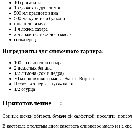
10 гр имбиря
1 кусочек цедры лимона
500 мл красного вина
500 мл куриного бульона
пшеничная мука
1 ч ложка сахара
2 ч ложки сливочного масла
соль/перец
Ингредиенты для сливочного гарнира:
100 гр сливочного сыра
2 незрелых банана
1/2 лимона (сок и цедра)
30 мл оливкового масла Экстра Вирген
Несколько перьев лука-шалот
1/2 огурца
Приготовление :
Свиные щечки обтереть бумажной салфеткой, посолить, поперчи
В кастрюле с толстым дном разогреть оливковое масло и на ср