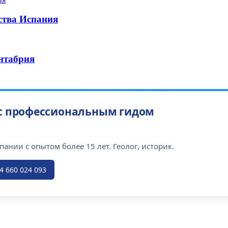
ства Испания
нтабрия
 с профессиональным гидом
ании с опытом более 15 лет. Геолог, историк.
4 660 024 093