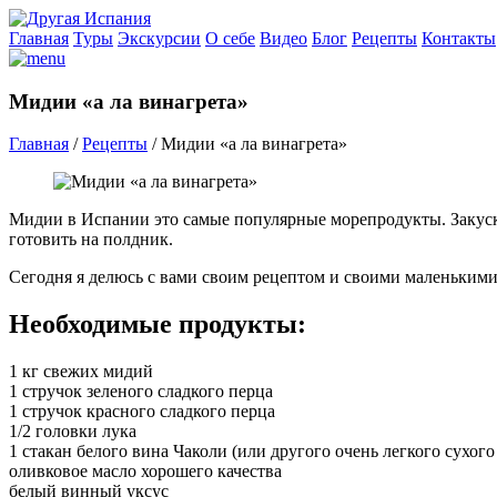
Главная
Туры
Экскурсии
О себе
Видео
Блог
Рецепты
Контакты
Мидии «а ла винагрета»
Главная
/
Рецепты
/
Мидии «а ла винагрета»
Мидии в Испании это самые популярные морепродукты. Закуск
готовить на полдник.
Сегодня я делюсь с вами своим рецептом и своими маленькими
Необходимые продукты:
1 кг свежих мидий
1 стручок зеленого сладкого перца
1 стручок красного сладкого перца
1/2 головки лука
1 стакан белого вина Чаколи (или другого очень легкого сухого
оливковое масло хорошего качества
белый винный уксус