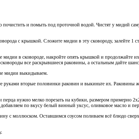
 почистить и помыть под проточной водой. Чистят у мидий сам
ворода с крышкой. Сложите мидии в эту сковороду, залейте 1 с
е мидии в сковороде, накройте опять крышкой и продолжайте их
з сковороды все раскрывшиеся раковины, а остальным дайте шанс
ые мидии выкидываем.
е руками вторые половинки раковин и выкиньте их. Раковины 
и перца нужно мелко порезать на кубики, размером примерно 2х2
добавляем по вкусу белый винный уксус, оливковое масло и пе
ину с моллюском. Оставшимся соусом поливаем всё блюдо сверху
.