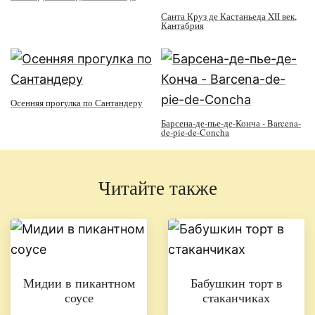
Санта Круз де Кастаньеда XII век,
Кантабрия
Осенняя прогулка по Сантандеру
Барсена-де-пье-де-Конча - Barcena-
de-pie-de-Concha
Читайте также
Мидии в пикантном
Бабушкин торт в
соусе
стаканчиках