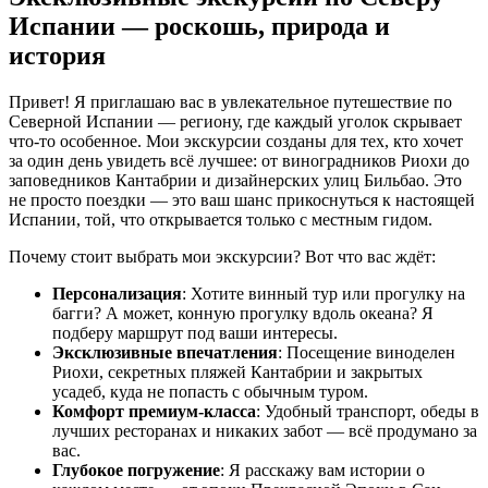
Испании — роскошь, природа и
история
Привет! Я приглашаю вас в увлекательное путешествие по
Северной Испании — региону, где каждый уголок скрывает
что-то особенное. Мои экскурсии созданы для тех, кто хочет
за один день увидеть всё лучшее: от виноградников Риохи до
заповедников Кантабрии и дизайнерских улиц Бильбао. Это
не просто поездки — это ваш шанс прикоснуться к настоящей
Испании, той, что открывается только с местным гидом.
Почему стоит выбрать мои экскурсии? Вот что вас ждёт:
Персонализация
: Хотите винный тур или прогулку на
багги? А может, конную прогулку вдоль океана? Я
подберу маршрут под ваши интересы.
Эксклюзивные впечатления
: Посещение виноделен
Риохи, секретных пляжей Кантабрии и закрытых
усадеб, куда не попасть с обычным туром.
Комфорт премиум-класса
: Удобный транспорт, обеды в
лучших ресторанах и никаких забот — всё продумано за
вас.
Глубокое погружение
: Я расскажу вам истории о