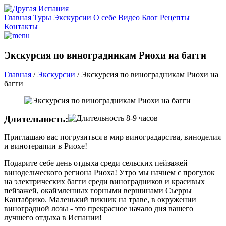
Главная
Туры
Экскурсии
О себе
Видео
Блог
Рецепты
Контакты
Экскурсия по виноградникам Риохи на багги
Главная
/
Экскурсии
/
Экскурсия по виноградникам Риохи на
багги
Длительность:
8-9 часов
Приглашаю вас погрузиться в мир виноградарства, виноделия
и винотерапии в Риохе!
Подарите себе день отдыха среди сельских пейзажей
винодельческого региона Риоха! Утро мы начнем с прогулок
на электрических багги среди виноградников и красивых
пейзажей, окаймленных горными вершинами Сьерры
Кантабрико. Маленький пикник на траве, в окружении
виноградной лозы - это прекрасное начало дня вашего
лучшего отдыха в Испании!