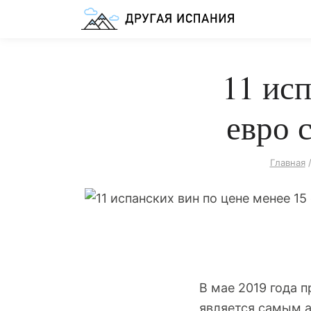
11 исп
евро 
Главная
В мае 2019 года 
является самым а