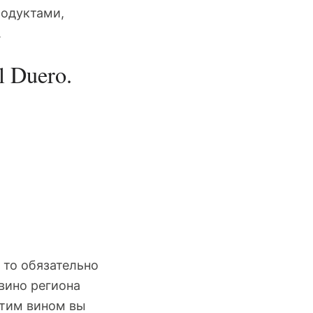
родуктами,
.
l Duero.
 то обязательно
 вино региона
этим вином вы