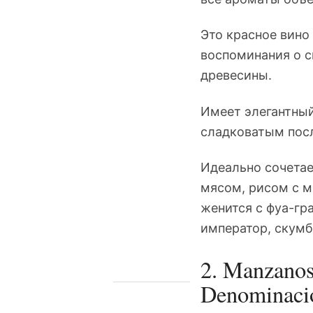
Это красное вино
воспоминания о с
древесины.
Имеет элегантный
сладковатым пос
Идеально сочета
мясом, рисом с м
женится с фуа-гр
император, скум
2. Manzanos
Denominació