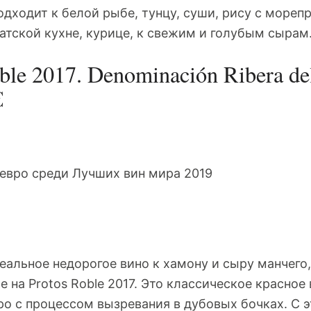
одходит к белой рыбе, тунцу, суши, рису с мореп
иатской кухне, курице, к свежим и голубым сырам
oble 2017. Denominación Ribera de
€
еальное недорогое вино к хамону и сыру манчего,
 на Protos Roble 2017. Это классическое красное
о с процессом вызревания в дубовых бочках. С 