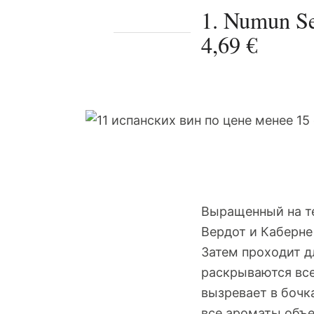
1. Numun Se
4,69 €
Выращенный на те
Вердот и Каберне
Затем проходит 
раскрываются все
вызревает в бочка
все ароматы объе