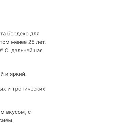
рта бердехо для
том менее 25 лет,
º C, дальнейшая
й и яркий.
ых и тропических
м вкусом, с
сием.