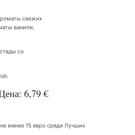
ароматы свежих
маты ванили,
остады со
це,
Цена: 6,79 €