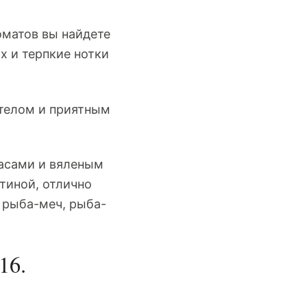
оматов вы найдете
х и терпкие нотки
 телом и приятным
асами и вяленым
тиной, отлично
, рыба-меч, рыба-
16.