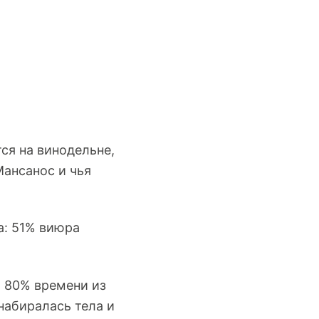
ся на винодельне,
Мансанос и чья
а: 51% виюра
: 80% времени из
набиралась тела и