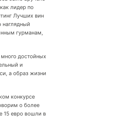
как лидер по
йтинг Лучших вин
о наглядный
винным гурманам,
ь много достойных
ельный и
си, а образ жизни
ком конкурсе
говорим о более
е 15 евро вошли в