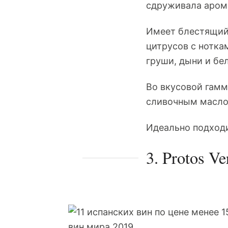
сдруживала арома
Имеет блестящий
цитрусов с нотка
груши, дыни и бе
Во вкусовой гамм
сливочным масло
Идеально подходи
3. Protos V