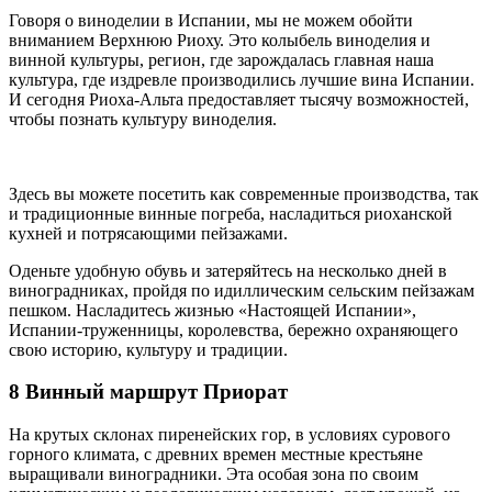
Говоря о виноделии в Испании, мы не можем обойти
вниманием Верхнюю Риоху. Это колыбель виноделия и
винной культуры, регион, где зарождалась главная наша
культура, где издревле производились лучшие вина Испании.
И сегодня Риоха-Альта предоставляет тысячу возможностей,
чтобы познать культуру виноделия.
Здесь вы можете посетить как современные производства, так
и традиционные винные погреба, насладиться риоханской
кухней и потрясающими пейзажами.
Оденьте удобную обувь и затеряйтесь на несколько дней в
виноградниках, пройдя по идиллическим сельским пейзажам
пешком. Насладитесь жизнью «Настоящей Испании»,
Испании-труженницы, королевства, бережно охраняющего
свою историю, культуру и традиции.
8 Винный маршрут Приорат
На крутых склонах пиренейских гор, в условиях сурового
горного климата, с древних времен местные крестьяне
выращивали виноградники. Эта особая зона по своим