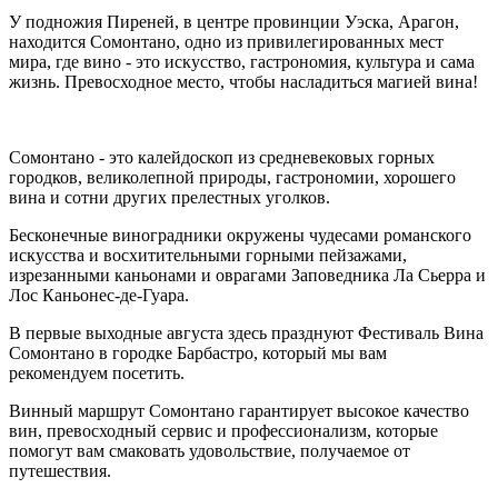
У подножия Пиреней, в центре провинции Уэска, Арагон,
находится Сомонтано, одно из привилегированных мест
мира, где вино - это искусство, гастрономия, культура и сама
жизнь. Превосходное место, чтобы насладиться магией вина!
Сомонтано - это калейдоскоп из средневековых горных
городков, великолепной природы, гастрономии, хорошего
вина и сотни других прелестных уголков.
Бесконечные виноградники окружены чудесами романского
искусства и восхитительными горными пейзажами,
изрезанными каньонами и оврагами Заповедника Ла Сьерра и
Лос Каньонес-де-Гуара.
В первые выходные августа здесь празднуют Фестиваль Вина
Сомонтано в городке Барбастро, который мы вам
рекомендуем посетить.
Винный маршрут Сомонтано гарантирует высокое качество
вин, превосходный сервис и профессионализм, которые
помогут вам смаковать удовольствие, получаемое от
путешествия.