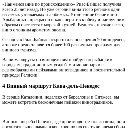
«Наименование по происхождению» Риас-Байшас получила
всего 25 лет назад. Но уже сегодня вина этого региона одни
из самых узнаваемых и любимых. Утонченное белое вино
Альбариньо - прекрасно и как аперитив к обеду и наилучшим
образом сочетается с морской кухней. Ведь это, прежде всего,
вино с тонким ароматом океана.
Сегодня в Риас-Байшас открыто для посещения 50 виноделен,
а также предоставляется более 100 различных программ для
винного туризма.
Ваши маршруты по винодельням пройдут по рыбацким
городкам, традиционным усадьбам и монастырям с
разнообразными пейзажами виноградников и восхитительной
природы Галисии.
4 Винный маршрут Кава-дель-Пенедес
В сердце Каталонии, недалеко от Барселоны и Ситжеса, вы
можете встретить бесконечные пейзажи виноградников.
Винные погреба Пенедес, где производят не только вина, но и
восхитительное шампанское, хорошо посещать во время сбора