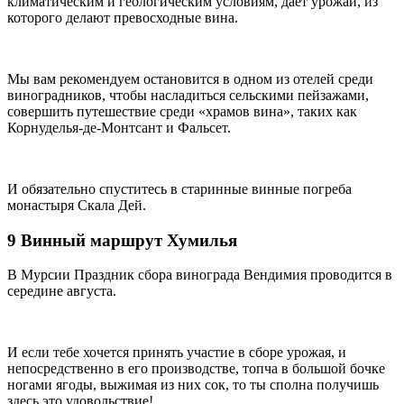
климатическим и геологическим условиям, дает урожай, из
которого делают превосходные вина.
Мы вам рекомендуем остановится в одном из отелей среди
виноградников, чтобы насладиться сельскими пейзажами,
совершить путешествие среди «храмов вина», таких как
Корнуделья-де-Монтсант и Фальсет.
И обязательно спуститесь в старинные винные погреба
монастыря Скала Дей.
9 Винный маршрут Хумилья
В Мурсии Праздник сбора винограда Вендимия проводится в
середине августа.
И если тебе хочется принять участие в сборе урожая, и
непосредственно в его производстве, топча в большой бочке
ногами ягоды, выжимая из них сок, то ты сполна получишь
здесь это удовольствие!