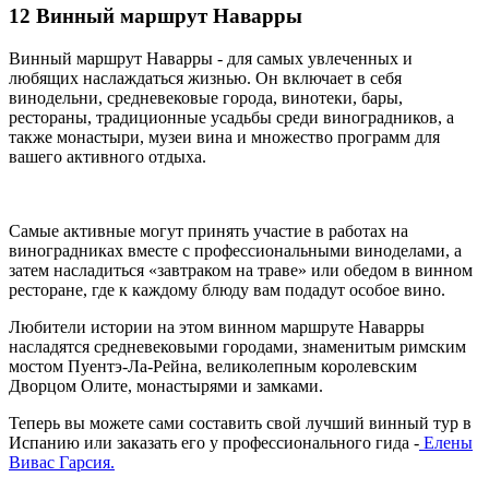
12 Винный маршрут Наварры
Винный маршрут Наварры - для самых увлеченных и
любящих наслаждаться жизнью. Он включает в себя
винодельни, средневековые города, винотеки, бары,
рестораны, традиционные усадьбы среди виноградников, а
также монастыри, музеи вина и множество программ для
вашего активного отдыха.
Самые активные могут принять участие в работах на
виноградниках вместе с профессиональными виноделами, а
затем насладиться «завтраком на траве» или обедом в винном
ресторане, где к каждому блюду вам подадут особое вино.
Любители истории на этом винном маршруте Наварры
насладятся средневековыми городами, знаменитым римским
мостом Пуентэ-Ла-Рейна, великолепным королевским
Дворцом Олите, монастырями и замками.
Теперь вы можете сами составить свой лучший винный тур в
Испанию или заказать его у профессионального гида -
Елены
Вивас Гарсия.