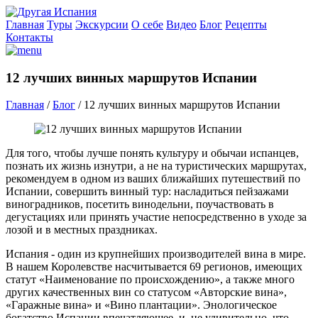
Главная
Туры
Экскурсии
О себе
Видео
Блог
Рецепты
Контакты
12 лучших винных маршрутов Испании
Главная
/
Блог
/
12 лучших винных маршрутов Испании
Для того, чтобы лучше понять культуру и обычаи испанцев,
познать их жизнь изнутри, а не на туристических маршрутах,
рекомендуем в одном из ваших ближайших путешествий по
Испании, совершить винный тур: насладиться пейзажами
виноградников, посетить винодельни, поучаствовать в
дегустациях или принять участие непосредственно в уходе за
лозой и в местных праздниках.
Испания - один из крупнейших производителей вина в мире.
В нашем Королевстве насчитывается 69 регионов, имеющих
статут «Наименование по происхождению», а также много
других качественных вин со статусом «Авторские вина»,
«Гаражные вина» и «Вино плантации». Энологическое
богатство Испании впечатляющее, и, не удивительно, что