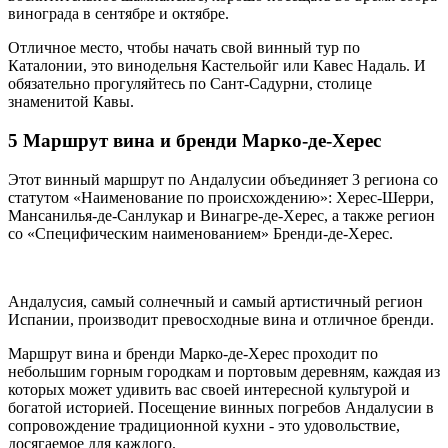
винограда в сентябре и октябре.
Отличное место, чтобы начать свой винный тур по
Каталонии, это винодельня Кастельойг или Кавес Надаль. И
обязательно прогуляйтесь по Сант-Садурни, столице
знаменитой Кавы.
5 Маршрут вина и бренди Марко-де-Херес
Этот винный маршрут по Андалусии объединяет 3 региона со
статутом «Наименование по происхождению»: Херес-Шерри,
Мансанилья-де-Санлукар и Винагре-де-Херес, а также регион
со «Специфическим наименованием» Бренди-де-Херес.
Андалусия, самый солнечный и самый артистичный регион
Испании, производит превосходные вина и отличное бренди.
Маршрут вина и бренди Марко-де-Херес проходит по
небольшим горным городкам и портовым деревням, каждая из
которых может удивить вас своей интересной культурой и
богатой историей. Посещение винных погребов Андалусии в
сопровождение традиционной кухни - это удовольствие,
досягаемое для каждого.