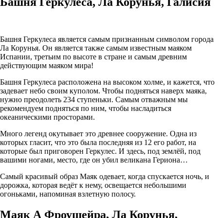
Башня Геркулеса, Ла Корунья, Галисия
Башня Геркулеса является самым признанным символом города
Ла Корунья. Он является также самым известным маяком
Испании, третьим по высоте в стране и самым древним
действующим маяком мира!
Башня Геркулеса расположена на высоком холме, и кажется, что
задевает небо своим куполом. Чтобы подняться наверх маяка,
нужно преодолеть 234 ступеньки. Самым отважным мы
рекомендуем подняться по ним, чтобы насладиться
океаническими просторами.
Много легенд окутывает это древнее сооружение. Одна из
которых гласит, что это была последняя из 12 его работ, на
которые был приговорен Геркулес. И здесь, под землёй, под
вашими ногами, место, где он убил великана Гериона…
Самый красивый образ Маяк одевает, когда спускается ночь, и
дорожка, которая ведёт к нему, освещается небольшими
огоньками, напоминая взлетную полосу.
Маяк А Фроушейра, Ла Корунья,