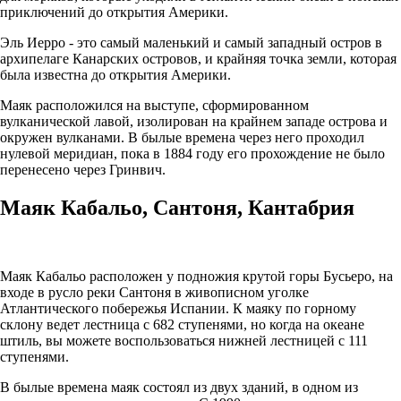
приключений до открытия Америки.
Эль Иерро - это самый маленький и самый западный остров в
архипелаге Канарских островов, и крайняя точка земли, которая
была известна до открытия Америки.
Маяк расположился на выступе, сформированном
вулканической лавой, изолирован на крайнем западе острова и
окружен вулканами. В былые времена через него проходил
нулевой меридиан, пока в 1884 году его прохождение не было
перенесено через Гринвич.
Маяк Кабальо, Сантоня, Кантабрия
Маяк Кабальо расположен у подножия крутой горы Бусьеро, на
входе в русло реки Сантоня в живописном уголке
Атлантического побережья Испании. К маяку по горному
склону ведет лестница с 682 ступенями, но когда на океане
штиль, вы можете воспользоваться нижней лестницей с 111
ступенями.
В былые времена маяк состоял из двух зданий, в одном из