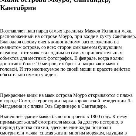
Кантабрия
Возглавляет наш парад самых красивых Маяков Испании маяк,
расположенный на острове Моуро, при входе в бухту Сантандер.
Благодаря своему очень живописному расположению на
скалистом острове, со всех сторон омываемом бушующим
океаном, этот маяк стал одним из самых привлекательных
объектов для местных фотографов. В феврале, когда волны
достигают более 10 метров, их брызги накрывают маяк с
головой. И это неописуемое по своей мощи и красоте действо
обязательно нужно увидеть.
Прекрасные виды на маяк острова Моуро открываются с пляжа
в городе Сомо, с территории парка королевской резиденции Ла
Магдалена и с пляжа Эль Сардинеро в Сантандере.
Нынешнее здание маяка было построено в 1860 году. К нему
примыкает жильё смотрителя маяка. За долгую историю, в
период буйства стихии, здесь не единожды погибали
смотрители маяка, спасая жизни многим морякам, идущим в