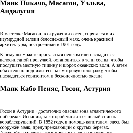
Маяк Пикачо, Масагон, Уэльва,
Андалусия
В местечке Масагон, в окружении сосен, спрятался в их
изумрудной зелени белоснежный маяк, очень красивой
архитектуры, построенный в 1901 году.
К нему вы можете прогуляться пешком или насладиться
велосипедной прогулкой, остановиться в тени сосны, чтобы
послушать местную тишину и шорох океанских волн. А затем
обязательно поднимитесь на смотровую площадку, чтобы
насладиться горизонтом и бесконечностью океана.
Маяк Кабо Пеняс, Госон, Астурия
Госон в Астурии - достаточно опасная зона атлантического
побережья Испании, за которой числиться целый список
кораблекрушений. В 1852 году, в помощь капитанам, здесь был
сооружён маяк, предупреждающий о крутых берегах.
Астурийцы гордятся этим моряком, ведь со времен его