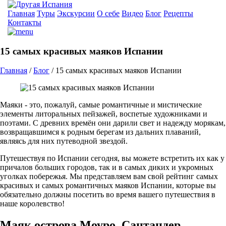
Главная
Туры
Экскурсии
О себе
Видео
Блог
Рецепты
Контакты
15 самых красивых маяков Испании
Главная
/
Блог
/
15 самых красивых маяков Испании
Маяки - это, пожалуй, самые романтичные и мистические
элементы литоральных пейзажей, воспетые художниками и
поэтами. С древних времён они дарили свет и надежду морякам,
возвращавшимся к родным берегам из дальних плаваний,
являясь для них путеводной звездой.
Путешествуя по Испании сегодня, вы можете встретить их как у
причалов больших городов, так и в самых диких и укромных
уголках побережья. Мы представляем вам свой рейтинг самых
красивых и самых романтичных маяков Испании, которые вы
обязательно должны посетить во время вашего путешествия в
наше королевство!
Маяк острова Моуро, Сантандер,