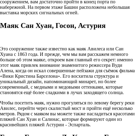
сооружением, вам достаточно пройти в конец порта по
набережной. На первом этаже Башни расположена небольшая
выставка морских сигнальных огней.
Маяк Сан Хуан, Госон, Астурия
Это сооружение также известно как маяк Авилеса или Сан
Хуана с 1863 года. И прежде, чем мы вам расскажем немного
больше об этом маяке, откроем вам главный его секрет: именно
этот маяк привлек внимание знаменитого режиссера Вуди
Алена, когда он искал совершенные пейзажи для съёмок фильма
«Вики Кристина Барселона». Его восхитила структура и
уникальный дизайн, напоминающий минарет, но более
современный, с медными и медовыми оттенками, которые
становятся ещё более сладкими в лучах заходящего солнца.
Чтобы посетить маяк, нужно прогуляться по левому берегу реки
Авилес, перейти через скалистый мост и пройти ещё несколько
метров. Рядом с маяком вы можете также насладиться красотами
пляжей Сан Хуан и Салинас, которые формируют один из
красивейших пляжей Астурии - Эспарталь.