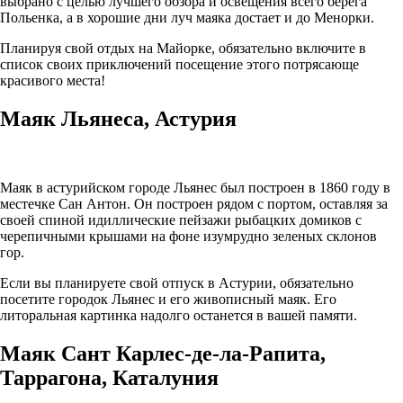
выбрано с целью лучшего обзора и освещения всего берега
Польенка, а в хорошие дни луч маяка достает и до Менорки.
Планируя свой отдых на Майорке, обязательно включите в
список своих приключений посещение этого потрясающе
красивого места!
Маяк Льянеса, Астурия
Маяк в астурийском городе Льянес был построен в 1860 году в
местечке Сан Антон. Он построен рядом с портом, оставляя за
своей спиной идиллические пейзажи рыбацких домиков с
черепичными крышами на фоне изумрудно зеленых склонов
гор.
Если вы планируете свой отпуск в Астурии, обязательно
посетите городок Льянес и его живописный маяк. Его
литоральная картинка надолго останется в вашей памяти.
Маяк Сант Карлес-де-ла-Рапита,
Таррагона, Каталуния