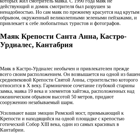
которых жил смотритель маяка. С 1990 года маяк не
действующий и домик смотрителя был разрушен за
ненадобностью. Но сам маяк по прежнему красуется над крутым
обрывом, окруженный великолепными зелеными пейзажами, и
привлекает к себе любопытных туристов и фотографов.
Маяк Крепости Санта Анна, Кастро-
Урдиалес, Кантабрия
Маяк в Кастро-Урдиалес необычен и привлекателен прежде
всего своим расположением. Он возвышается на одной из башен
средневековой Крепости Святой Анны, строительство которого
относится в X веку. Гармоничное сочетание глубокой старины
замка, маяка 19 века и элементов хайтэка, расположенных над
океаническим обрывом высотой 50 метров, придают
сооружению незабываемый шарм.
Усиливают ваши эмоции Римский мост, примыкающий к
Крепости и находящийся на одной площадке с крепостью
готический Собор XIII века, один из самых красивых в
Кантабрии.