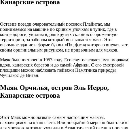
Канарские острова
Оставив позади очаровательный поселок Плайитас, мы
поднимаемся на машине по кривым улочкам в тупик, где в
конце дороги, увидим вдоль крутых склонов огороженную
территорию, за забором который возвышается маяк. Это
огромное здание в форме буквы «П», фасад которого впечатляет
своим оригинальным рисунком, не привычным для маяков.
Маяк был построен в 1953 году. Его свет освещает путь морякам
вдоль канарских берегов и до самой Африки. С его смотровой
площадки можно наблюдать пейзажи Памятника природы
Чучильос-де-Виган.
Маяк Орчилья, остров Эль Иерро,
Канарские острова
Этот Маяк можно назвать самым настоящим маяком,
находящимся на краю света. Или по крайней мере он был таким
для моряков, которые уходили в Атлантический океан в поисках